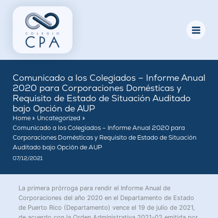
Skip
to
content
Comunicado a los Colegiados – Informe Anual
2020 para Corporaciones Domésticas y
Requisito de Estado de Situación Auditado
bajo Opción de AUP
Home
Uncategorized
Comunicado a los Colegiados – Informe Anual 2020 para
Corporaciones Domésticas y Requisito de Estado de Situación
Auditado bajo Opción de AUP
07/12/2021
La primera prórroga para rendir el Informe Anual de
Corporaciones del año 2020 en el Departamento de Estado
de Puerto Rico (Departamento) vence el 19 de julio de 2021,
de acuerdo con la Orden Administrativa 2021-02 emitida por