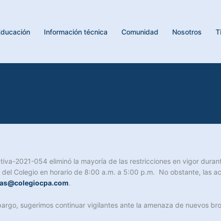
Educación
Información técnica
Comunidad
Nosotros
T
a-2021-054 eliminó la mayoría de las restricciones en vigor durante e
s del Colegio en horario de 8:00 a.m. a 5:00 p.m. No obstante, las ac
tas@colegiocpa.com
.
argo, sugerimos continuar vigilantes ante la amenaza de nuevos bro