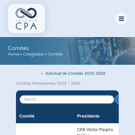
Skip
to
content
Comités
Home
Colegiados
Comités
Solicitud de Comités 2025-2026
Comités Permanentes 2025 – 2026
Search
Comité
Presidente
CPA Víctor Pizarro