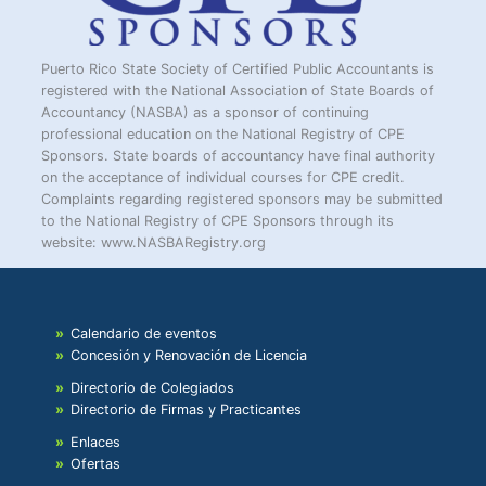
Puerto Rico State Society of Certified Public Accountants is
registered with the National Association of State Boards of
Accountancy (NASBA) as a sponsor of continuing
professional education on the National Registry of CPE
Sponsors. State boards of accountancy have final authority
on the acceptance of individual courses for CPE credit.
Complaints regarding registered sponsors may be submitted
to the National Registry of CPE Sponsors through its
website: www.NASBARegistry.org
Calendario de eventos
Concesión y Renovación de Licencia
Directorio de Colegiados
Directorio de Firmas y Practicantes
Enlaces
Ofertas