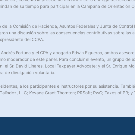
indan de su tiempo para participar en la Campaña de Orientación Co
 de la Comisión de Hacienda, Asuntos Federales y Junta de Control 
ieron una discusión sobre las consecuencias contributivas sobre las 
expresidente del CCPA.
Andrés Fortuna y el CPA y abogado Edwin Figueroa, ambos asesores d
como moderador de este panel. Para concluir el evento, un grupo de e
el Sr. David Linares, Local Taxpayer Advocate; y el Sr. Enrique Mo
a de divulgación voluntaria.
identes, a los participantes e instructores por su asistencia. Tambi
 Galíndez, LLC; Kevane Grant Thornton; PRSoft; PwC; Taxes of PR; y 