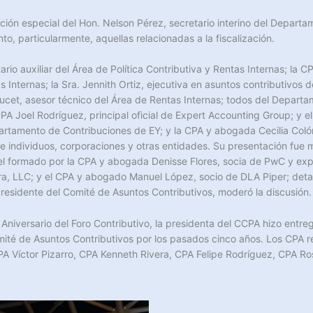
ción especial del Hon. Nelson Pérez, secretario interino del Departa
o, particularmente, aquellas relacionadas a la fiscalización.
io auxiliar del Área de Política Contributiva y Rentas Internas; la CP
as Internas; la Sra. Jennith Ortiz, ejecutiva en asuntos contributivos d
o Toucet, asesor técnico del Área de Rentas Internas; todos del Depar
A Joel Rodríguez, principal oficial de Expert Accounting Group; y el
partamento de Contribuciones de EY; y la CPA y abogada Cecilia Col
de individuos, corporaciones y otras entidades. Su presentación fue
anel formado por la CPA y abogada Denisse Flores, socia de PwC y ex
ra, LLC; y el CPA y abogado Manuel López, socio de DLA Piper; deta
presidente del Comité de Asuntos Contributivos, moderó la discusión.
o Aniversario del Foro Contributivo, la presidenta del CCPA hizo ent
ité de Asuntos Contributivos por los pasados cinco años. Los CPA r
CPA Víctor Pizarro, CPA Kenneth Rivera, CPA Felipe Rodríguez, CPA Ro