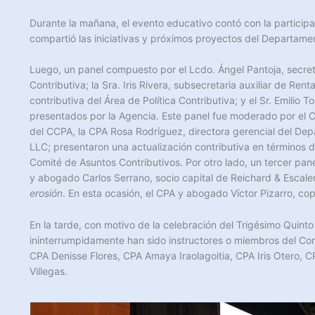
Durante la mañana, el evento educativo contó con la participa
compartió las iniciativas y próximos proyectos del Departament
Luego, un panel compuesto por el Lcdo. Ángel Pantoja, secretar
Contributiva; la Sra. Iris Rivera, subsecretaria auxiliar de Rent
contributiva del Área de Política Contributiva; y el Sr. Emili
presentados por la Agencia. Este panel fue moderado por el CP
del CCPA, la CPA Rosa Rodríguez, directora gerencial del De
LLC; presentaron una actualización contributiva en términos 
Comité de Asuntos Contributivos. Por otro lado, un tercer p
y abogado Carlos Serrano, socio capital de Reichard & Escale
erosión
. En esta ocasión, el CPA y abogado Víctor Pizarro, co
En la tarde, con motivo de la celebración del Trigésimo Quint
ininterrumpidamente han sido instructores o miembros del Com
CPA Denisse Flores, CPA Amaya Iraolagoitia, CPA Iris Otero, 
Villegas.