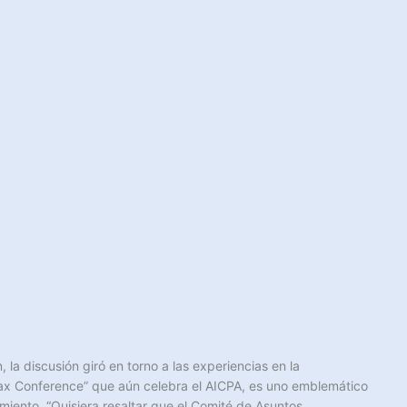
 la discusión giró en torno a las experiencias en la
Tax Conference” que aún celebra el AICPA, es uno emblemático
miento. “Quisiera resaltar que el Comité de Asuntos