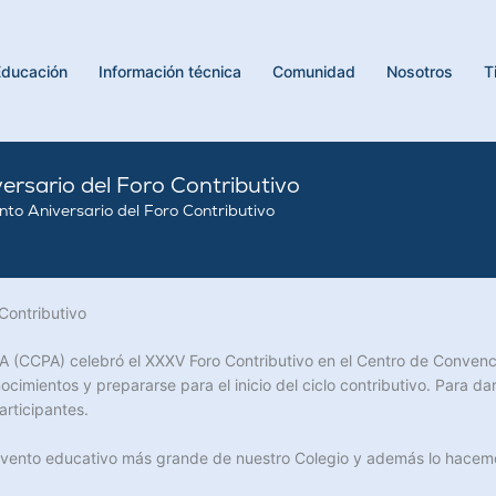
Educación
Información técnica
Comunidad
Nosotros
T
ersario del Foro Contributivo
nto Aniversario del Foro Contributivo
Contributivo
A (CCPA) celebró el XXXV Foro Contributivo en el Centro de Convenci
cimientos y prepararse para el inicio del ciclo contributivo. Para 
articipantes.
 evento educativo más grande de nuestro Colegio y además lo hacemo