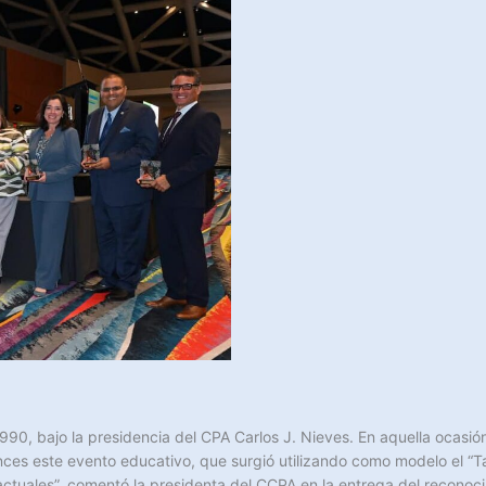
990, bajo la presidencia del CPA Carlos J. Nieves. En aquella ocasión,
nces este evento educativo, que surgió utilizando como modelo el “
actuales”, comentó la presidenta del CCPA en la entrega del reconoci