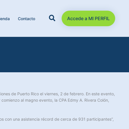
Accede a MI PERFIL
ienda
Contacto
ones de Puerto Rico el viernes, 2 de febrero. En este evento,
dar comienzo al magno evento, la CPA Edmy A. Rivera Colón,
s con una asistencia récord de cerca de 931 participantes”,