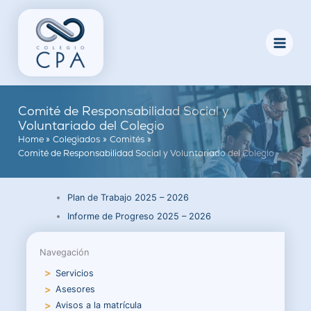
Skip
to
content
Comité de Responsabilidad Social y
Voluntariado del Colegio
Home
Colegiados
Comités
Comité de Responsabilidad Social y Voluntariado del Colegio
Plan de Trabajo 2025 – 2026
Informe de Progreso 2025 – 2026
Navegación
Servicios
Asesores
Avisos a la matrícula