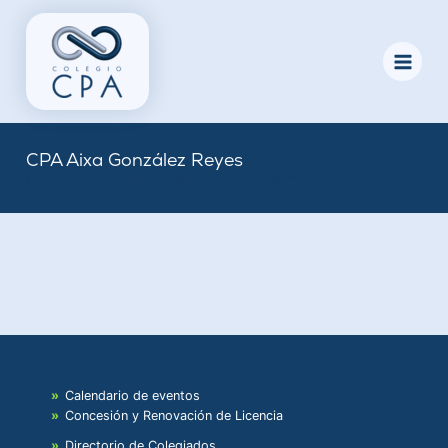
Skip
to
content
CPA Aixa González Reyes
Leave a Comment
/ By
ccpawebsite
/
December 3, 2024
Calendario de eventos
Concesión y Renovación de Licencia
Directorio de Colegiados