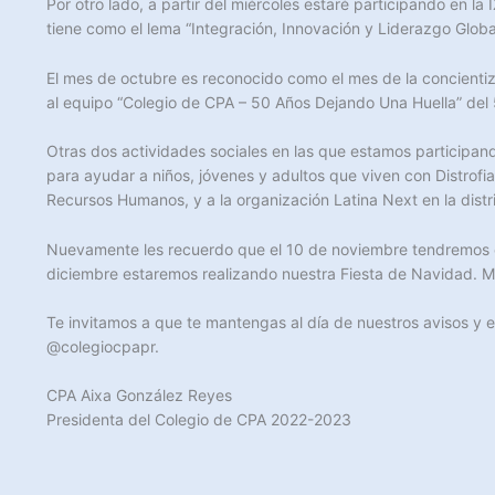
Por otro lado, a partir del miércoles estaré participando en 
tiene como el lema “Integración, Innovación y Liderazgo Globa
El mes de octubre es reconocido como el mes de la concientiz
al equipo “Colegio de CPA – 50 Años Dejando Una Huella” de
Otras dos actividades sociales en las que estamos participan
para ayudar a niños, jóvenes y adultos que viven con Distro
Recursos Humanos, y a la organización Latina Next en la dist
Nuevamente les recuerdo que el 10 de noviembre tendremos el
diciembre estaremos realizando nuestra Fiesta de Navidad. Má
Te invitamos a que te mantengas al día de nuestros avisos y 
@colegiocpapr.
CPA Aixa González Reyes
Presidenta del Colegio de CPA 2022-2023