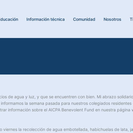
Educación
Información técnica
Comunidad
Nosotros
T
icios de agua y luz, y que se encuentren con bien. Mi abrazo solidar
le informamos la semana pasada para nuestros colegiados residentes
trar información sobre el AICPA Benevolent Fund en nuestra página 
 viernes la recolección de agua embotellada, habichuelas de lata, ja