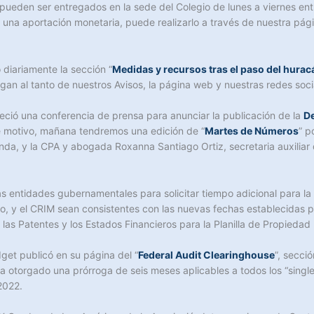
os pueden ser entregados en la sede del Colegio de lunes a viernes 
ar una aportación monetaria, puede realizarlo a través de nuestra pág
diariamente la sección “
Medidas y recursos tras el paso del hurac
an al tanto de nuestros Avisos, la página web y nuestras redes soci
ció una conferencia de prensa para anunciar la publicación de la
De
te motivo, mañana tendremos una edición de “
Martes de Números
” p
da, y la CPA y abogada Roxanna Santiago Ortiz, secretaria auxiliar d
entidades gubernamentales para solicitar tiempo adicional para la ra
o, y el CRIM sean consistentes con las nuevas fechas establecidas 
, las Patentes y los Estados Financieros para la Planilla de Propiedad
get publicó en su página del “
Federal Audit Clearinghouse
”, secci
 otorgado una prórroga de seis meses aplicables a todos los “single
2022.