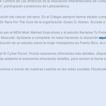
la IX Cumbre de Las Américas de la Asociación Interamericana de Cont
l”, participarán contadores de Latinoamérica.
ación del cáncer del seno. En el Colegio siempre hemos estado comp
l 5k Race For The Cure de la organización Susan G. Komen. Accede a
do son el MDA Most Wanted Executives y el estudio Reclama Tu Poder. 
fia Muscular. Ayúdame a completar mi meta haciendo tu donación
aquí
ribución de un estudio sobre la mujer trabajadora en Puerto Rico. Ac
 XI Cyber Forum. Pronto estaremos ofreciendo más detalles. ¡Separ
s adelante le estaremos ofreciendo detalles, pero anoten la fecha e
eventos a través de nuestras cuentas en las redes sociales: Faceboo