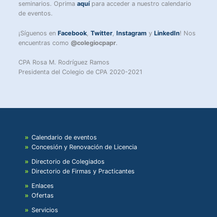
seminarios. Oprima
aquí
para acceder a nuestro calendario
de eventos.
¡Síguenos en
Facebook
,
Twitter
,
Instagram
y
LinkedIn
! Nos
encuentras como
@colegiocpapr
.
CPA Rosa M. Rodríguez Ramos
Presidenta del Colegio de CPA 2020-2021
Calendario de eventos
Concesión y Renovación de Licencia
Directorio de Colegiados
Directorio de Firmas y Practicantes
Enlaces
Ofertas
Servicios