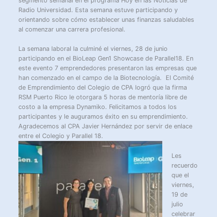
segmento semanal en el programa Hoy en las Noticias de
Radio Universidad. Esta semana estuve participando y
orientando sobre cómo establecer unas finanzas saludables
al comenzar una carrera profesional.
La semana laboral la culminé el viernes, 28 de junio
participando en el BioLeap Gen1 Showcase de Parallel18. En
este evento 7 emprendedores presentaron las empresas que
han comenzado en el campo de la Biotecnología. El Comité
de Emprendimiento del Colegio de CPA logró que la firma
RSM Puerto Rico le otorgara 5 horas de mentoría libre de
costo a la empresa Dynamiko. Felicitamos a todos los
participantes y le auguramos éxito en su emprendimiento.
Agradecemos al CPA Javier Hernández por servir de enlace
entre el Colegio y Parallel 18.
Les
recuerdo
que el
viernes,
19 de
julio
celebrar