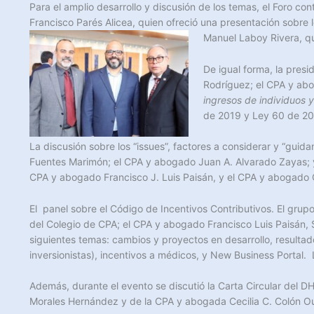
Para el amplio desarrollo y discusión de los temas, el Foro co
Francisco Parés Alicea, quien ofreció una presentación sobre 
Manuel Laboy Rivera, qui
De igual forma, la pres
Rodríguez; el CPA y abo
ingresos de individuos 
de 2019 y Ley 60 de 2019
La discusión sobre los “issues”, factores a considerar y “guid
Fuentes Marimón; el CPA y abogado Juan A. Alvarado Zayas; y
CPA y abogado Francisco J. Luis Paisán, y el CPA y abogado Ca
El panel sobre el Código de Incentivos Contributivos. El gru
del Colegio de CPA; el CPA y abogado Francisco Luis Paisán, 
siguientes temas: cambios y proyectos en desarrollo, resultad
inversionistas), incentivos a médicos, y New Business Portal
Además, durante el evento se discutió la Carta Circular del 
Morales Hernández y de la CPA y abogada Cecilia C. Colón O