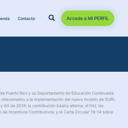
Accede a MI PERFIL
ienda
Contacto
 de Puerto Rico y su Departamento de Educación Continuada.
s relacionados a la implementación del nuevo modelo de SURI;
 60 de 2019; la contribución básica alterna; el IVU; los
 de Incentivos Contributivos; y la Carta Circular 19-14 sobre