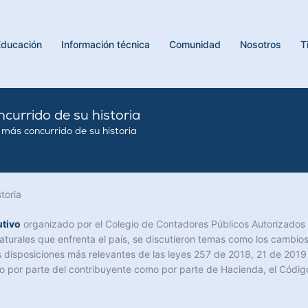
Educación
Información técnica
Comunidad
Nosotros
T
currido de su historia
más concurrido de su historia
toria
utivo
organizado por el Colegio de Contadores Públicos Autorizados
aturales que enfrenta el país, se discutieron temas como los cambio
s disposiciones más relevantes de las leyes 257 de 2018, 21 de 2019 y
to por parte del contribuyente como por parte de Hacienda, el Código