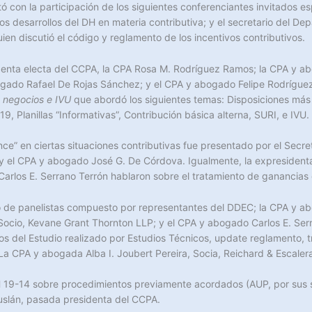
ntó con la participación de los siguientes conferenciantes invitados 
los desarrollos del DH en materia contributiva; y el secretario del
en discutió el código y reglamento de los incentivos contributivos.
identa electa del CCPA, la CPA Rosa M. Rodríguez Ramos; la CPA y a
gado Rafael De Rojas Sánchez; y el CPA y abogado Felipe Rodríguez 
y negocios e IVU
que abordó los siguientes temas: Disposiciones más 
, Planillas “Informativas”, Contribución básica alterna, SURI, e IVU.
ance” en ciertas situaciones contributivas fue presentado por el Secr
 el CPA y abogado José G. De Córdova. Igualmente, la expresidenta 
rlos E. Serrano Terrón hablaron sobre el tratamiento de ganancias de 
po de panelistas compuesto por representantes del DDEC; la CPA y a
Socio, Kevane Grant Thornton LLP; y el CPA y abogado Carlos E. Serr
os del Estudio realizado por Estudios Técnicos, update reglamento, t
. La CPA y abogada Alba I. Joubert Pereira, Socia, Reichard & Escale
DH 19-14 sobre procedimientos previamente acordados (AUP, por sus si
uslán, pasada presidenta del CCPA.