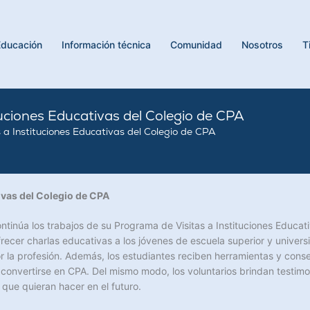
Educación
Información técnica
Comunidad
Nosotros
T
uciones Educativas del Colegio de CPA
a Instituciones Educativas del Colegio de CPA
ivas del Colegio de CPA
ntinúa los trabajos de su Programa de Visitas a Instituciones Educat
ecer charlas educativas a los jóvenes de escuela superior y universit
 por la profesión. Además, los estudiantes reciben herramientas y c
 convertirse en CPA. Del mismo modo, los voluntarios brindan testim
 que quieran hacer en el futuro.