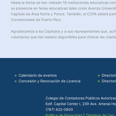
Hasta la fecha se han visitado 18 instituciones educativas c
su presencia en ferias educativas tales como Avanza Univers
Capítulo de Área Norte y Ponce. También, el CCPA estará par
Convenciones de Puerto Rico.
Agradecemos a los Capítulos y a sus representantes que, acti
voluntarios que han estado disponibles para ofrecer las charl
Calendario de eventos
Director
Concesión y Renovación de Licencia
Director
Colegio de Contadores Públicos Autoriza
Edif. Capital Center I, 239 Ave. Arterial 
(787) 622-0900
Política de Privacidad
|
Términos de Uso