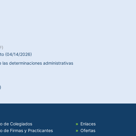
F)
to (04/14/2026)
 las determinaciones administrativas
)
io de Colegiados
Enlaces
io de Firmas y Practicantes
Ofertas