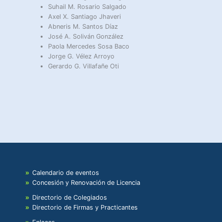
Suhail M. Rosario Salgado
Axel X. Santiago Jhaveri
Abneris M. Santos Díaz
José A. Soliván González
Paola Mercedes Sosa Baco
Jorge G. Vélez Arroyo
Gerardo G. Villafañe Oti
Calendario de eventos
Concesión y Renovación de Licencia
Directorio de Colegiados
Directorio de Firmas y Practicantes