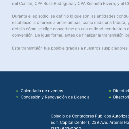
del Comité, CPA Rosa Rodríguez y CPA Kenneth Rivera; y el C
Durante el episodio, se definió lo que son las entidades cond
estableció la diferencia entre ambas; cómo cada una tributa; y
detalló cómo se elige convertirse en una entidad conducto o e
conversión. De igual forma, antes de finalizar la transmisión 
Esta transmisión fue posible gracias a nuestros auspiciadore
Calendario de eventos
Director
Concesión y Renovación de Licencia
Director
Colegio de Contadores Públicos Autoriza
Edif. Capital Center I, 239 Ave. Arterial 
(787) 622-0900