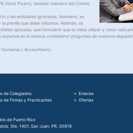
PA Víctor Pizarro, también miembro del Comité.
ucto y las entidades ignoradas. Asimismo, se
 la planilla que debe utilizarse. Además, se
ntidad ignorada; qué formulario que se debe utilizar y cómo radicarl
los expertos en la materia contestaron preguntas de nuestros seguidor
s: Taxmania y Accountberry.
io de Colegiados
Enlaces
io de Firmas y Practicantes
Ofertas
dos de Puerto Rico
Hostos, Ste. 1401, San Juan, PR, 00918