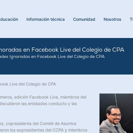
Educación
Información técnica
Comunidad
Nosotros
T
noradas en Facebook Live del Colegio de CPA
ades Ignoradas en Facebook Live del Colegio de CPA
ook Live del Colegio de CPA
úmeros, edición Facebook Live, miembros del
iscutieron las entidades conducto y las
élez, copresidenta del Comité de Asuntos
ieron los expresidentes del CCPA y miembros