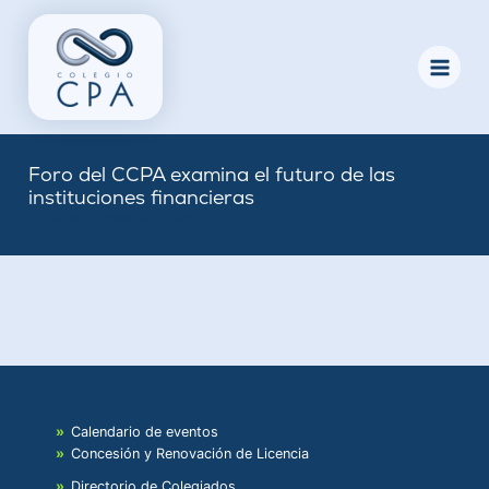
Skip
to
content
Foro del CCPA examina el futuro de las
instituciones financieras
By
Nicole
/
May 12, 2025
Calendario de eventos
Concesión y Renovación de Licencia
Directorio de Colegiados