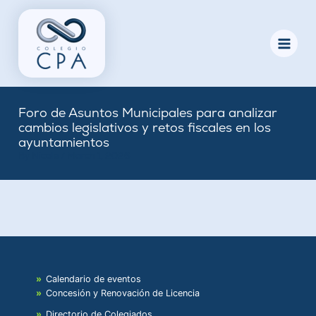
Skip
to
content
Foro de Asuntos Municipales para analizar
cambios legislativos y retos fiscales en los
ayuntamientos
By
Nicole
/
March 1, 2026
Calendario de eventos
Concesión y Renovación de Licencia
Directorio de Colegiados