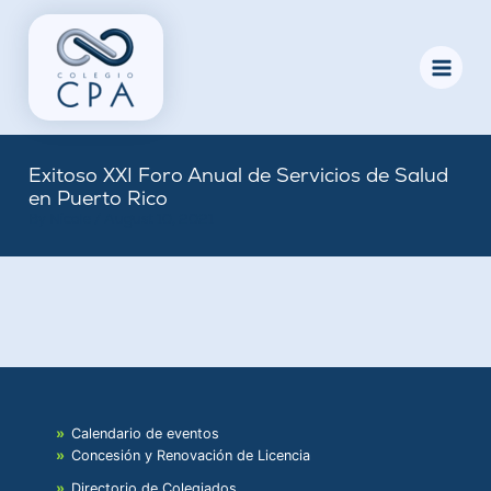
Skip
to
content
Exitoso XXI Foro Anual de Servicios de Salud
en Puerto Rico
By
Nicole
/
August 10, 2021
Calendario de eventos
Concesión y Renovación de Licencia
Directorio de Colegiados