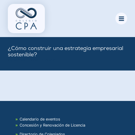
Skip
to
content
¿Cómo construir una estrategia empresarial
sostenible?
By
Nicole
/
June 17, 2024
Calendario de eventos
Concesión y Renovación de Licencia
Directorio de Colegiados