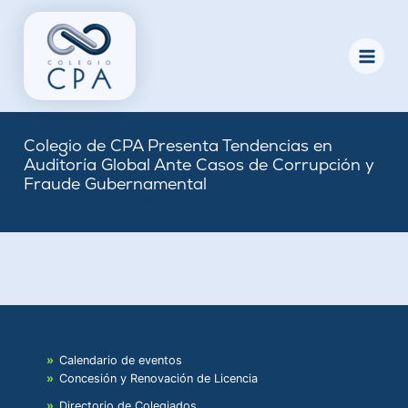
Skip
to
content
Colegio de CPA Presenta Tendencias en
Auditoría Global Ante Casos de Corrupción y
Fraude Gubernamental
By
Nicole
/
June 6, 2023
Calendario de eventos
Concesión y Renovación de Licencia
Directorio de Colegiados