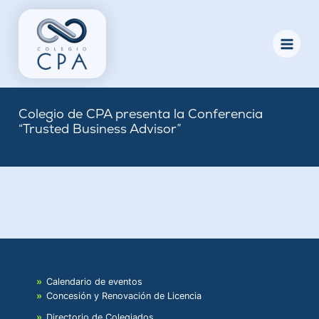
Skip
to
content
Colegio de CPA presenta la Conferencia
“Trusted Business Advisor”
By
Nicole
/
April 29, 2025
Calendario de eventos
Concesión y Renovación de Licencia
Directorio de Colegiados