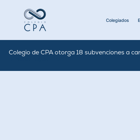
Skip
to
content
Colegiados
Colegio de CPA otorga 18 subvenciones a ca
By
Nicole
/
August 7, 2022