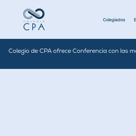
Skip
to
content
Colegiados
Colegio de CPA ofrece Conferencia con las má
By
Nicole
/
December 4, 2022