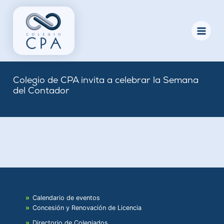
Skip
to
content
Colegio de CPA invita a celebrar la Semana
del Contador
By
Nicole
/
May 14, 2023
Calendario de eventos
Concesión y Renovación de Licencia
Directorio de Colegiados