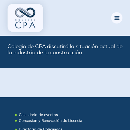
Skip
to
content
Colegio de CPA discutirá la situación actual de
la industria de la construcción
By
Nicole
/
June 16, 2025
Calendario de eventos
Concesión y Renovación de Licencia
Directorio de Colegiados