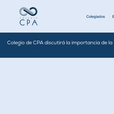
Skip
to
content
Colegiados
Colegio de CPA discutirá la importancia de l
By
Nicole
/
October 28, 2022