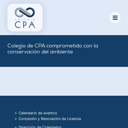
Skip
to
content
Colegio de CPA comprometido con la
conservación del ambiente
By
Nicole
/
October 26, 2021
Calendario de eventos
Concesión y Renovación de Licencia
Directorio de Colegiados