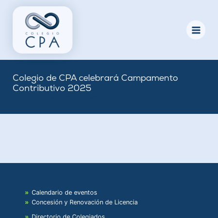
Skip
to
content
Colegio de CPA celebrará Campamento
Contributivo 2025
By
Nicole
/
February 2, 2025
Calendario de eventos
Concesión y Renovación de Licencia
Directorio de Colegiados