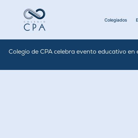
Skip
to
content
Colegiados
Colegio de CPA celebra evento educativo en 
By
Nicole
/
February 9, 2024