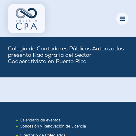
Skip
to
content
Colegio de Contadores Públicos Autorizados
presenta Radiografía del Sector
Cooperativista en Puerto Rico
By
Nicole
/
March 17, 2022
Calendario de eventos
Concesión y Renovación de Licencia
Directorio de Colegiados