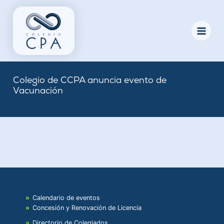
Skip
to
content
Colegio de CCPA anuncia evento de
Vacunación
By
Nicole
/
May 24, 2021
Calendario de eventos
Concesión y Renovación de Licencia
Directorio de Colegiados