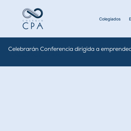
Skip
to
content
Colegiados
Celebrarán Conferencia dirigida a emprende
By
Nicole
/
March 19, 2025