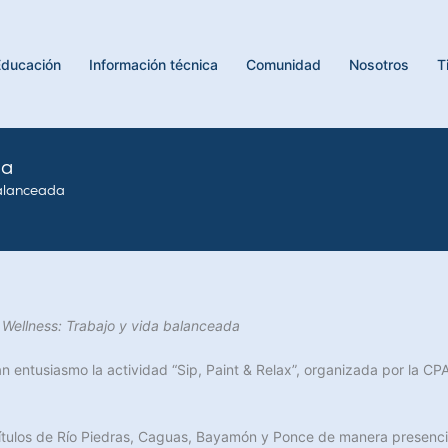
Educación
Información técnica
Comunidad
Nosotros
T
da
balanceada
Wellness: Trabajo y vida balanceada
n entusiasmo la actividad “Sip, Paint & Relax”, organizada por la C
pítulos de Río Piedras, Caguas, Bayamón y Ponce de manera presencia