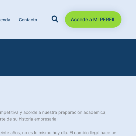
Accede a MI PERFIL
ienda
Contacto
competitiva y acorde a nuestra preparación académica,
te de su historia empresarial.
einte años, no es lo mismo hoy día. El cambio llegó hace un