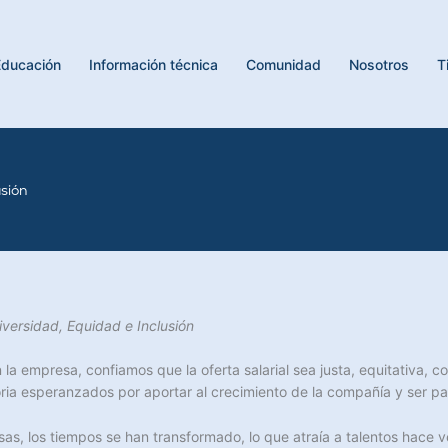
Educación
Información técnica
Comunidad
Nosotros
T
sión
versidad, Equidad e Inclusión
a empresa, confiamos que la oferta salarial sea justa, equitativa, 
ria esperanzados por aportar al crecimiento de la compañía y ser par
sas, los tiempos se han transformado, lo que atraía a talentos hace v