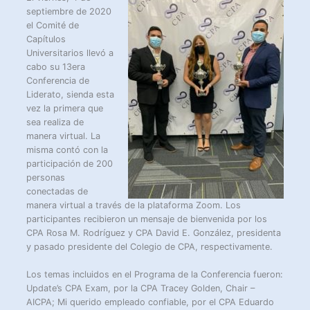
septiembre de 2020
el Comité de
Capítulos
Universitarios llevó a
cabo su 13era
Conferencia de
Liderato, sienda esta
vez la primera que
sea realiza de
manera virtual. La
misma contó con la
participación de 200
personas
conectadas de
manera virtual a través de la plataforma Zoom. Los
participantes recibieron un mensaje de bienvenida por los
CPA Rosa M. Rodríguez y CPA David E. González, presidenta
y pasado presidente del Colegio de CPA, respectivamente.
Los temas incluidos en el Programa de la Conferencia fueron:
Update’s CPA Exam, por la CPA Tracey Golden, Chair –
AICPA; Mi querido empleado confiable, por el CPA Eduardo