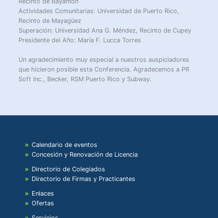
Recinto de Bayamón
Actividades Comunitarias: Universidad de Puerto Rico,
Recinto de Mayagüez
Superación: Universidad Ana G. Méndez, Recinto de Cupey
Presidente del Año: María F. Lucca Torres
Un agradecimiento muy especial a nuestros auspiciadores
que hicieron posible esta Conferencia. Agradecemos a PR
Soft Inc., Becker, RSM Puerto Rico y Subway.
Calendario de eventos
Concesión y Renovación de Licencia
Directorio de Colegiados
Directorio de Firmas y Practicantes
Enlaces
Ofertas
Servicios