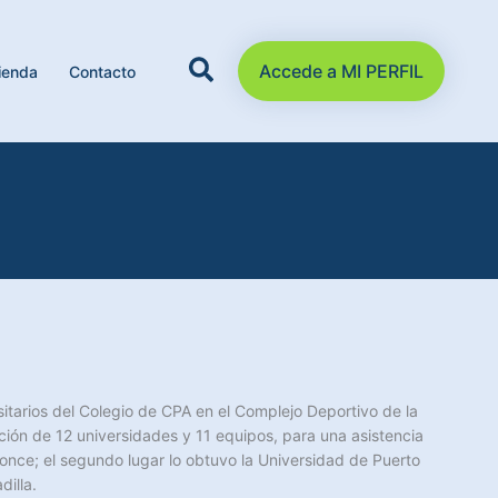
Accede a MI PERFIL
ienda
Contacto
sitarios del Colegio de CPA en el Complejo Deportivo de la
ación de 12 universidades y 11 equipos, para una asistencia
nce; el segundo lugar lo obtuvo la Universidad de Puerto
dilla.