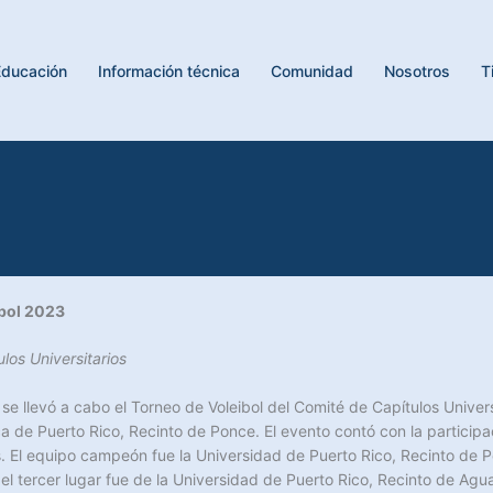
Educación
Información técnica
Comunidad
Nosotros
T
ibol 2023
los Universitarios
se llevó a cabo el Torneo de Voleibol del Comité de Capítulos Univer
ca de Puerto Rico, Recinto de Ponce. El evento contó con la particip
El equipo campeón fue la Universidad de Puerto Rico, Recinto de Po
l tercer lugar fue de la Universidad de Puerto Rico, Recinto de Agua