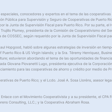
 especiales, conocedores y expertos en el tema de las cooperativas d
ación Pública para Supervisión y Seguro de Cooperativas de Puerto R
r la Junta de Supervisión Fiscal para Puerto Rico. Por su parte, el 
Trujillo Plumey, presidenta de la Comisión de Cooperativismo del Se
a de COSSEC, según requerido por la Junta de Supervisión Fiscal par
Paul Hopgood, habló sobre algunas estrategias de inversión en tiempo
 of Puerto Rico & US Virgin Islands; y la Sra. Téremy Henriquez, Bus
ture; estuvieron abordando el tema de las oportunidades de financi
ada Giovana Piovanetti Lugo, presidenta ejecutiva de la Corporación
ciamiento para las cooperativas de ahorro y crédito por medio de P
erativas de Puerto Rico; y el Lcdo. José A. Sosa Lloréns, asesor le
lace con el Movimiento Cooperativista y a su presidente, el CPA Fel
rens Consulting, LLC.; y la Cooperativa Abraham Rosa.