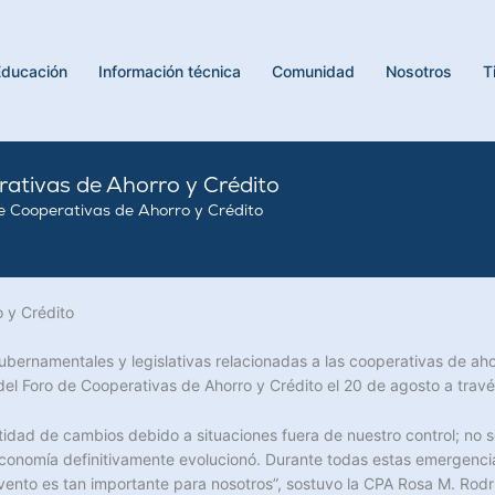
Educación
Información técnica
Comunidad
Nosotros
T
ativas de Ahorro y Crédito
e Cooperativas de Ahorro y Crédito
 y Crédito
gubernamentales y legislativas relacionadas a las cooperativas de ah
 del Foro de Cooperativas de Ahorro y Crédito el 20 de agosto a trav
idad de cambios debido a situaciones fuera de nuestro control; no 
economía definitivamente evolucionó. Durante todas estas emergenc
 evento es tan importante para nosotros”, sostuvo la CPA Rosa M. Ro