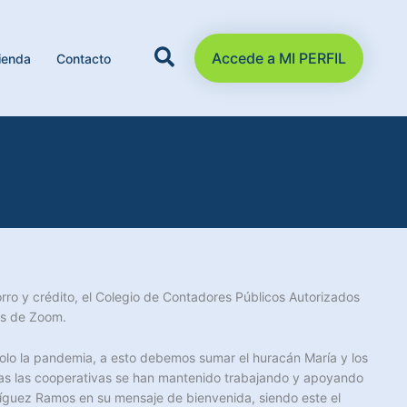
Accede a MI PERFIL
ienda
Contacto
orro y crédito, el Colegio de Contadores Públicos Autorizados
és de Zoom.
solo la pandemia, a esto debemos sumar el huracán María y los
ias las cooperativas se han mantenido trabajando y apoyando
dríguez Ramos en su mensaje de bienvenida, siendo este el