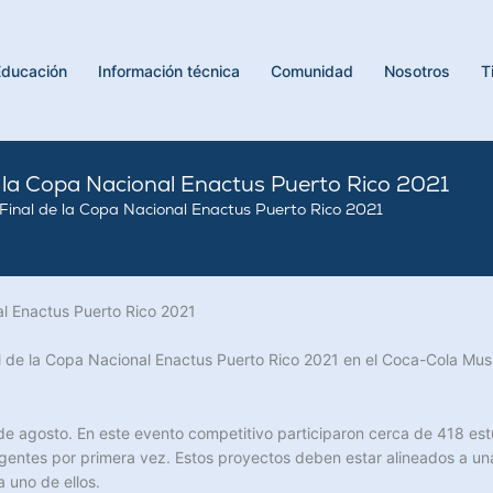
Educación
Información técnica
Comunidad
Nosotros
T
de la Copa Nacional Enactus Puerto Rico 2021
 Final de la Copa Nacional Enactus Puerto Rico 2021
al Enactus Puerto Rico 2021
 de la Copa Nacional Enactus Puerto Rico 2021 en el Coca-Cola Music 
de agosto. En este evento competitivo participaron cerca de 418 est
ntes por primera vez. Estos proyectos deben estar alineados a unas
a uno de ellos.