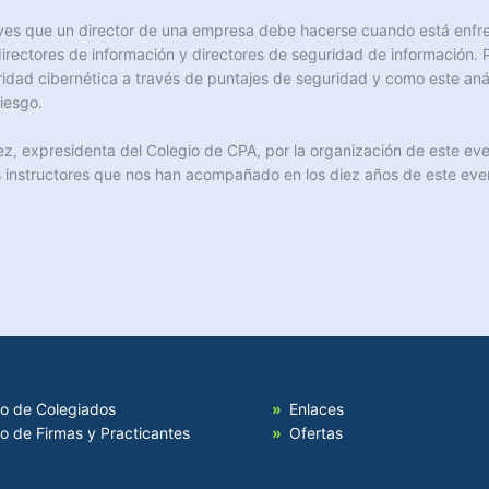
es que un director de una empresa debe hacerse cuando está enfren
directores de información y directores de seguridad de información. Pa
ridad cibernética a través de puntajes de seguridad y como este anál
iesgo.
z, expresidenta del Colegio de CPA, por la organización de este e
nstructores que nos han acompañado en los diez años de este even
io de Colegiados
Enlaces
io de Firmas y Practicantes
Ofertas