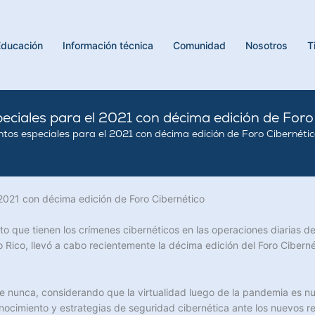
Educación
Información técnica
Comunidad
Nosotros
T
eciales para el 2021 con décima edición de Foro
ntos especiales para el 2021 con décima edición de Foro Cibernétic
 2021 con décima edición de Foro Cibernético
to que tienen los crímenes cibernéticos en las operaciones diarias d
Rico, llevó a cabo recientemente la décima edición del Foro Ciberné
e nunca, considerando que la virtualidad luego de la pandemia es n
ocimiento y estrategias de seguridad cibernética ante los nuevos re