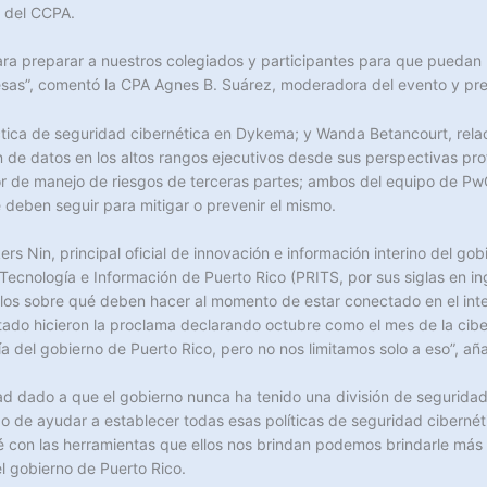
e del CCPA.
ra preparar a nuestros colegiados y participantes para que puedan pr
sas”, comentó la CPA Agnes B. Suárez, moderadora del evento y pre
tica de seguridad cibernética en Dykema; y Wanda Betancourt, relacio
 de datos en los altos rangos ejecutivos desde sus perspectivas pro
énior de manejo de riesgos de terceras partes; ambos del equipo de 
 deben seguir para mitigar o prevenir el mismo.
rs Nin, principal oficial de innovación e información interino del go
 Tecnología e Información de Puerto Rico (PRITS, por sus siglas en i
tarlos sobre qué deben hacer al momento de estar conectado en el in
tado hicieron la proclama declarando octubre como el mes de la cib
ía del gobierno de Puerto Rico, pero no nos limitamos solo a eso”, añ
dad dado a que el gobierno nunca ha tenido una división de seguridad
ado de ayudar a establecer todas esas políticas de seguridad cibern
é con las herramientas que ellos nos brindan podemos brindarle más s
el gobierno de Puerto Rico.