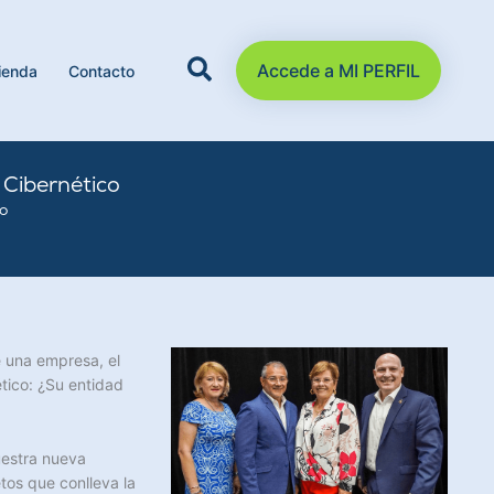
Accede a MI PERFIL
ienda
Contacto
 Cibernético
o
e una empresa, el
tico: ¿Su entidad
uestra nueva
tos que conlleva la