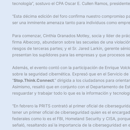
tecnología”, sostuvo el CPA Oscar E. Cullen Ramos, president
“Esta décima edición del foro confirma nuestro compromiso pa
ser una inminente amenaza tanto para individuos como empre
Para comenzar, Cinthia Granados Motley, socia y líder de prác
firma Albecorp, abundaron sobre las secuelas de una violación
riesgos de terceras partes; y el Sr. Jared Larkin, gerente s
presentan los suplidores para las empresas y que procesos se
Además, el evento contó con la participación de Enrique Volcke
sobre la seguridad cibernética. Expresó que en el Servicio de
“
Stop.Think.Connect
.” dirigida a los ciudadanos para orien
Asimismo, resaltó que en conjunto con el Departamento de Es
resguardar y trabajar todo lo que es la información y tecnolog
“En febrero la PRITS contrató al primer oficial de ciberseguri
tener un primer oficial de ciberseguridad quien es el encarg
federales como lo es el FBI, Homeland Security y CISA, porqu
señaló, resaltando así la importancia de la ciberseguridad en 