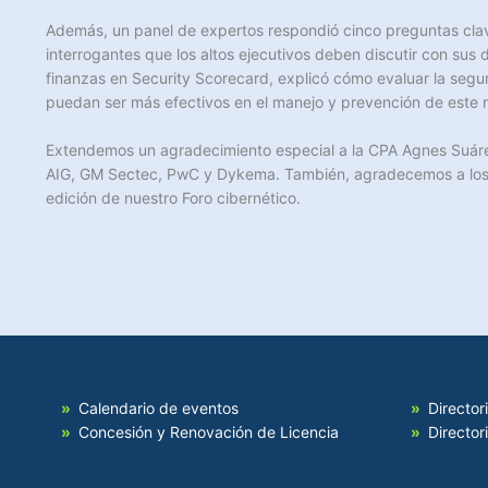
Además, un panel de expertos respondió cinco preguntas clav
interrogantes que los altos ejecutivos deben discutir con sus 
finanzas en Security Scorecard, explicó cómo evaluar la segu
puedan ser más efectivos en el manejo y prevención de este r
Extendemos un agradecimiento especial a la CPA Agnes Suáre
AIG, GM Sectec, PwC y Dykema. También, agradecemos a los i
edición de nuestro Foro cibernético.
Calendario de eventos
Director
Concesión y Renovación de Licencia
Director