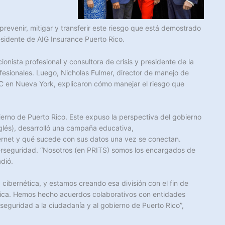
evenir, mitigar y transferir este riesgo que está demostrado
sidente de AIG Insurance Puerto Rico.
nista profesional y consultora de crisis y presidente de la
fesionales. Luego, Nicholas Fulmer, director de manejo de
PwC en Nueva York, explicaron cómo manejar el riesgo que
bierno de Puerto Rico. Este expuso la perspectiva del gobierno
nglés), desarrolló una campaña educativa,
ternet y qué sucede con sus datos una vez se conectan.
erseguridad. “Nosotros (en PRITS) somos los encargados de
adió.
 cibernética, y estamos creando esa división con el fin de
ética. Hemos hecho acuerdos colaborativos con entidades
eguridad a la ciudadanía y al gobierno de Puerto Rico”,