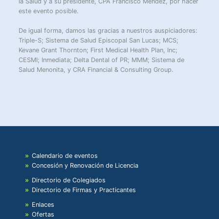
la Salud y a su presidente, CPA Francisco Méndez, por hacer
este evento posible.
De igual forma, damos las gracias a nuestros auspiciadores:
Triple-S; Sistema de Salud Episcopal San Lucas; MCS;
Kevane Grant Thornton; First Medical Health Plan, Inc;
CESMI; Inmediata; Delta Dental of PR; MMM; Sistema de
Salud Menonita, y CRA Financial & Consulting Group.
Calendario de eventos
Concesión y Renovación de Licencia
Directorio de Colegiados
Directorio de Firmas y Practicantes
Enlaces
Ofertas