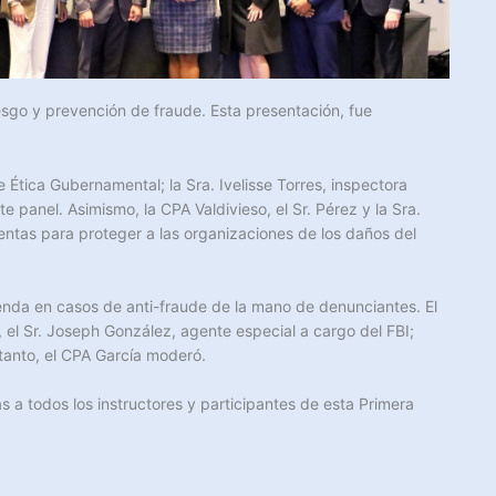
sgo y prevención de fraude. Esta presentación, fue
e Ética Gubernamental; la Sra. Ivelisse Torres, inspectora
 panel. Asimismo, la CPA Valdivieso, el Sr. Pérez y la Sra.
entas para proteger a las organizaciones de los daños del
ienda en casos de anti-fraude de la mano de denunciantes. El
 el Sr. Joseph González, agente especial a cargo del FBI;
tanto, el CPA García moderó.
 a todos los instructores y participantes de esta Primera