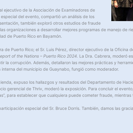
cial ejecutivo de la Asociación de Examinadores de
 especial del evento, compartió un análisis de los
sentación, también exploró otros estudios de fraude
las organizaciones a desarrollar mejores programas de manejo de rie
idad de Puerto Rico en Bayamón.
 de Puerto Rico; el Sr. Luis Pérez, director ejecutivo de la Oficina d
eport of the Nations – Puerto Rico 2024.
La Dra. Cabrera, moderó este
r la corrupción. Además, detallaron las mejores prácticas y herrami
ría interna del municipio de Guaynabo, fungió como moderador.
Hacienda, expuso los hallazgos y resultados del Departamento de Hac
io gerencial de Thriv, moderó la exposición. Para concluir el evento,
s”, para establecer que cualquiera puede cometer fraude, mientras 
ticipación especial del Sr. Bruce Dorris. También, damos las gracias