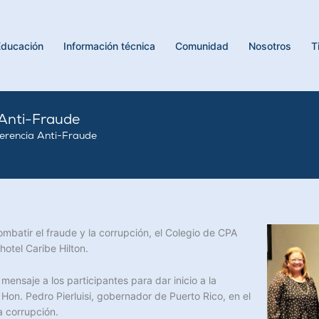
Educación
Información técnica
Comunidad
Nosotros
T
 Anti-Fraude
erencia Anti-Fraude
mbatir el fraude y la corrupción, el Colegio de CPA
otel Caribe Hilton.
ensaje a los participantes para dar inicio a la
on. Pedro Pierluisi, gobernador de Puerto Rico, en el
a corrupción.