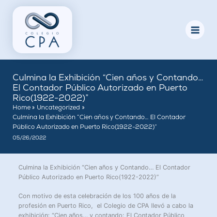
Skip
to
content
Culmina la Exhibición “Cien años y Contando…
El Contador Público Autorizado en Puerto
Rico(1922-2022)”
Home
Uncategorized
Culmina la Exhibición “Cien años y Contando… El Contador
Público Autorizado en Puerto Rico(1922-2022)”
05/26/2022
Culmina la Exhibición “Cien años y Contando… El Contador
Público Autorizado en Puerto Rico(1922-2022)”
Con motivo de esta celebración de los 100 años de la
profesión en Puerto Rico, el Colegio de CPA llevó a cabo la
exhibición: “Cien años… y contando: El Contador Público