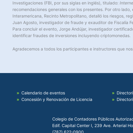
Investigaciones (FBI, por sus siglas en inglés), titulado:
Intern
recomendaciones generales con los presentes. Por otro lado, e
Interamericana, Recinto Metropolitano, detalló los riesgos, reg
Juan Agosto, investigador de fraude y exauditor de Fiscalía F
Para concluir el evento, Jorge Andújar, investigador certifi
identificar fraudes de inversiones incluyendo criptomonedas.
Agradecemos a todos los participantes e instructores que no
Calendario de eventos
Director
Concesión y Renovación de Licencia
Director
Colegio de Contadores Públicos Autoriza
Edif. Capital Center I, 239 Ave. Arterial 
(787) 622-0900