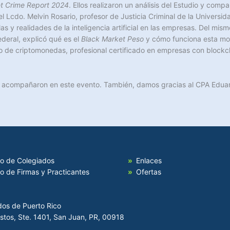
et Crime Report 2024
. Ellos realizaron un análisis del Estudio y compa
l Lcdo. Melvin Rosario, profesor de Justicia Criminal de la Universid
las y realidades de la inteligencia artificial en las empresas. Del mi
ederal, explicó qué es el
Black Market Peso
y cómo funciona esta mo
cado de criptomonedas, profesional certificado en empresas con bloc
s acompañaron en este evento. También, damos gracias al CPA Eduar
io de Colegiados
Enlaces
io de Firmas y Practicantes
Ofertas
dos de Puerto Rico
Hostos, Ste. 1401, San Juan, PR, 00918