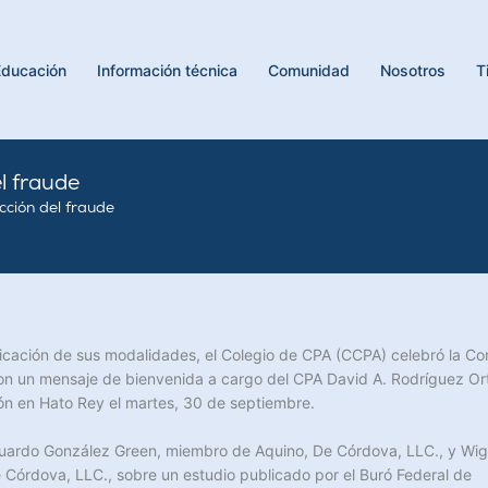
Educación
Información técnica
Comunidad
Nosotros
T
l fraude
ción del fraude
ificación de sus modalidades, el Colegio de CPA (CCPA) celebró la Co
n un mensaje de bienvenida a cargo del CPA David A. Rodríguez Ort
ción en Hato Rey el martes, 30 de septiembre.
Eduardo González Green, miembro de Aquino, De Córdova, LLC., y Wi
 Córdova, LLC., sobre un estudio publicado por el Buró Federal de