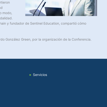
rtieron
ad
smo modo,
dalidad.
kchain y fundador de Sentinel Education, compartió cómo
do González Green, por la organización de la Conferencia.
Servicios