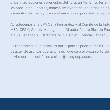
crisis y las lecciones aprendidas del huracán María, los terre
los productos —costos, manejo de inventario, acuerdos de co
elementos de costo y transporte— y las responsabilidades del a
A
gradecemos a la CPA Carla Fernández y al Comité de la Indu
MBA, CFSM; Supply Management Director Puerto Rico de Encant
al CPA Federico A. Estremera Muñiz, Chief Financial Officer, S
Le recordamos que todos los participantes pueden recibir un d
básica» de asuntos operacionales” que será el próximo 13 d
enviar correo electrónico a cisec@colegiocpa.com.