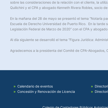
sobre las consideraciones de la relación con el cliente, la uti
Quilichini y el CPA y abogado Kenneth Rivera Robles, socio d
En la mañana del 28 de mayo se presentó el tema “Notaría par
Escuela de Derecho Universidad de Puerto Rico. En la tarde s
Legislación Federal de Marzo de 2020” con el CPA y abogado
Al día siguiente se desarrolló el tema “Figura Jurídica: Admi
Agradecemos a la presidenta del Comité de CPA-Abogados, CPA 
Calendario de eventos
Director
Concesión y Renovación de Licencia
Director
Colegio de Contadores Públicos Autoriza