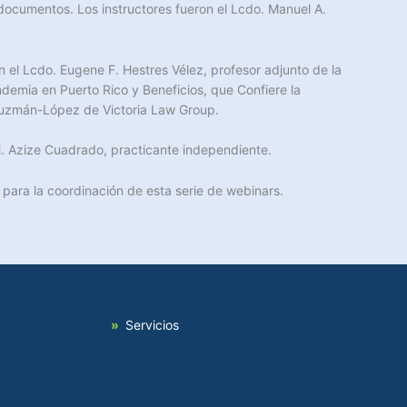
de documentos. Los instructores fueron el Lcdo. Manuel A.
 el Lcdo. Eugene F. Hestres Vélez, profesor adjunto de la
demia en Puerto Rico y Beneficios, que Confiere la
Guzmán-López de Victoria Law Group.
 M. Azize Cuadrado, practicante independiente.
para la coordinación de esta serie de webinars.
Servicios