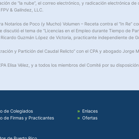
lización de “la nube”, el correo electrónico, y radicación electrónica 
e FPV & Galíndez, LLC.
a Notarios de Poco (y Mucho) Volumen – Receta contra el “In Re” con
e discutió el tema de “Licencias en el Empleo durante Tiempo de Pan
 Ricardo Guzmán López de Victoria, practicante independiente de 
nistración y Partición del Caudal Relicto” con el CPA y abogado Jorge
Elisa Vélez, y a todos los miembros del Comité por su disposición 
io de Colegiados
Enlaces
io de Firmas y Practicantes
Ofertas
dos de Puerto Rico