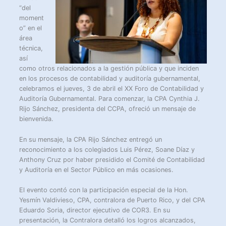
“del
moment
o” en el
área
técnica,
así
como otros relacionados a la gestión pública y que inciden
en los procesos de contabilidad y auditoría gubernamental,
celebramos el jueves, 3 de abril el XX Foro de Contabilidad y
Auditoría Gubernamental. Para comenzar, la CPA Cynthia J.
Rijo Sánchez, presidenta del CCPA, ofreció un mensaje de
bienvenida.
En su mensaje, la CPA Rijo Sánchez entregó un
reconocimiento a los colegiados Luis Pérez, Soane Díaz y
Anthony Cruz por haber presidido el Comité de Contabilidad
y Auditoría en el Sector Público en más ocasiones.
El evento contó con la participación especial de la Hon.
Yesmín Valdivieso, CPA, contralora de Puerto Rico, y del CPA
Eduardo Soria, director ejecutivo de COR3. En su
presentación, la Contralora detalló los logros alcanzados,