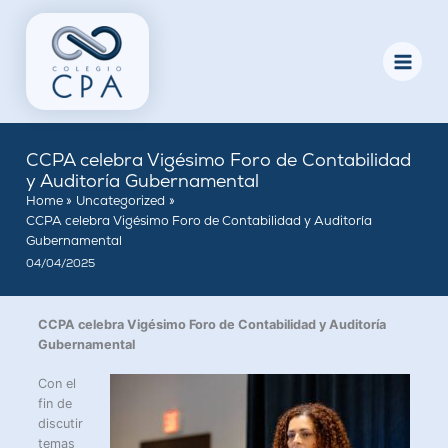
Skip
to
content
CCPA celebra Vigésimo Foro de Contabilidad
y Auditoría Gubernamental
Home
Uncategorized
CCPA celebra Vigésimo Foro de Contabilidad y Auditoría
Gubernamental
04/04/2025
CCPA celebra Vigésimo Foro de Contabilidad y Auditoría
Gubernamental
Con el
fin de
discutir
temas