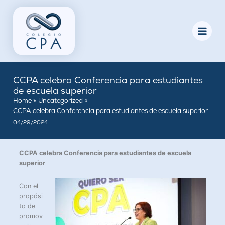
Skip
to
content
CCPA celebra Conferencia para estudiantes
de escuela superior
Home
Uncategorized
CCPA celebra Conferencia para estudiantes de escuela superior
04/29/2024
CCPA celebra Conferencia para estudiantes de escuela
superior
Con el
propósi
to de
promov