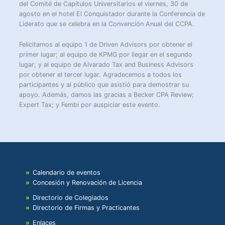
del Comité de Capítulos Universitarios el viernes, 30 de
agosto en el hotel El Conquistador durante la Conferencia de
Liderato que se celebra en la Convención Anual del CCPA.
Felicitamos al equipo 1 de Driven Advisors por obtener el
primer lugar; al equipo de KPMG por llegar en el segundo
lugar; y al equipo de Alvarado Tax and Business Advisors
por obtener el tercer lugar. Agradecemos a todos los
participantes y al público que asistió para demostrar su
apoyo. Además, damos las gracias a Becker CPA Review;
Expert Tax; y Fembi por auspiciar este evento.
Calendario de eventos
Concesión y Renovación de Licencia
Directorio de Colegiados
Directorio de Firmas y Practicantes
Enlaces