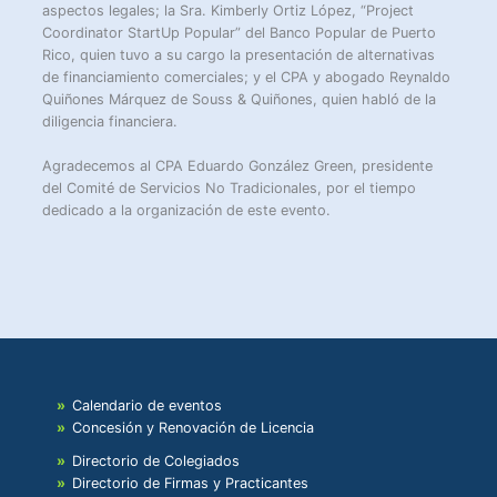
aspectos legales; la Sra. Kimberly Ortiz López, “Project
Coordinator StartUp Popular” del Banco Popular de Puerto
Rico, quien tuvo a su cargo la presentación de alternativas
de financiamiento comerciales; y el CPA y abogado Reynaldo
Quiñones Márquez de Souss & Quiñones, quien habló de la
diligencia financiera.
Agradecemos al CPA Eduardo González Green, presidente
del Comité de Servicios No Tradicionales, por el tiempo
dedicado a la organización de este evento.
Calendario de eventos
Concesión y Renovación de Licencia
Directorio de Colegiados
Directorio de Firmas y Practicantes