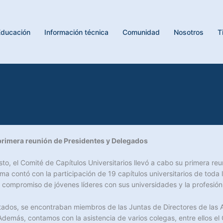
Educación
Información técnica
Comunidad
Nosotros
T
primera reuni
ó
n de Presidentes y Delegados
sto, el Comité de Capítulos Universitarios llevó a cabo su primera 
a contó con la participación de 19 capítulos universitarios de toda l
 compromiso de jóvenes líderes con sus universidades y la profesión
vitados, se encontraban miembros de las Juntas de Directores de las
Además, contamos con la asistencia de varios colegas, entre ellos e