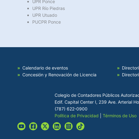
UPR Ponce
UPR Río Piedras
UPR Utuado
PUCPR Ponce
Calendario de eventos
Director
Concesión y Renovación de Licencia
Director
Colegio de Contadores Públicos Autoriza
Edif. Capital Center I, 239 Ave. Arterial 
(787) 622-0900
Política de Privacidad
|
Términos de Uso