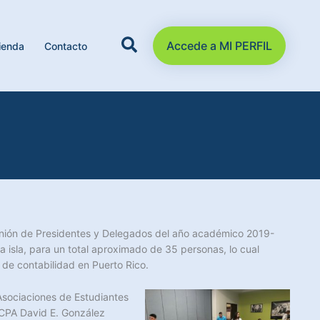
Accede a MI PERFIL
ienda
Contacto
reunión de Presidentes y Delegados del año académico 2019-
a isla, para un total aproximado de 35 personas, lo cual
 de contabilidad en Puerto Rico.
 Asociaciones de Estudiantes
l CPA David E. González